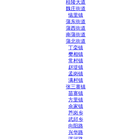
桂陵大道
魏庄街道
恼里镇
蒲东街道
蒲西街道
南蒲街道
蒲北街道
丁栾镇
樊相镇
常村镇
赵堤镇
孟岗镇
满村镇
张三寨镇
苗寨镇
方里镇
佘家镇
芦岗乡
武邱乡
向阳路
兴华路
淇河路