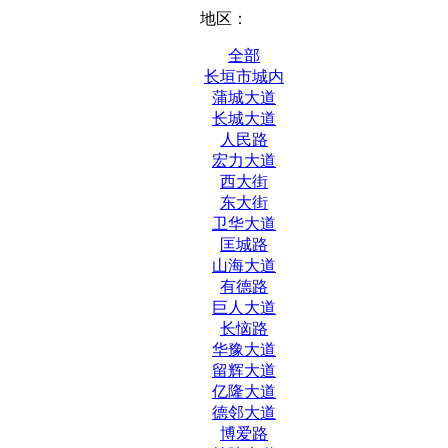
地区：
全部
长垣市城内
蒲城大道
长城大道
人民路
宏力大道
西大街
东大街
卫华大道
匡城路
山海大道
有德路
巨人大道
长恼路
华豫大道
留辉大道
亿隆大道
德邻大道
博爱路