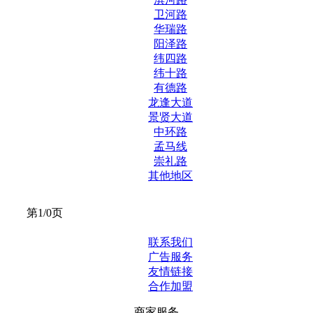
卫河路
华瑞路
阳泽路
纬四路
纬十路
有德路
龙逢大道
景贤大道
中环路
孟马线
崇礼路
其他地区
第1/0页
联系我们
广告服务
友情链接
合作加盟
商家服务