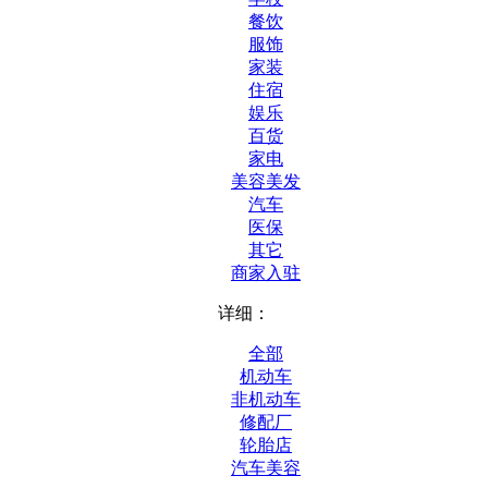
餐饮
服饰
家装
住宿
娱乐
百货
家电
美容美发
汽车
医保
其它
商家入驻
详细：
全部
机动车
非机动车
修配厂
轮胎店
汽车美容